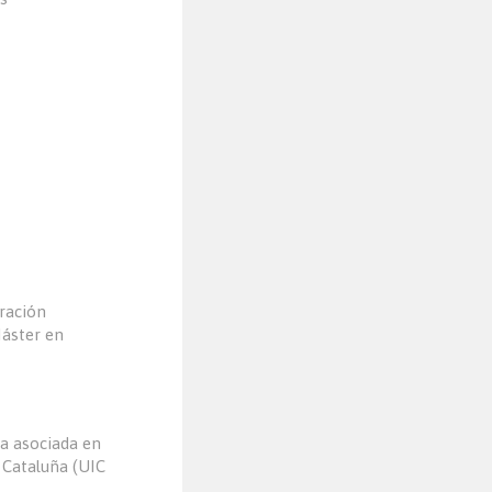
oración
Máster en
ra asociada en
 Cataluña (UIC