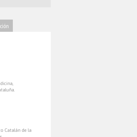
ción
dicina,
ataluña.
to Catalán de la
os