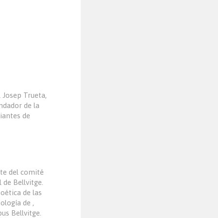
l Josep Trueta,
ndador de la
iantes de
te del comité
 de Bellvitge.
oética de las
ología de ,
us Bellvitge.