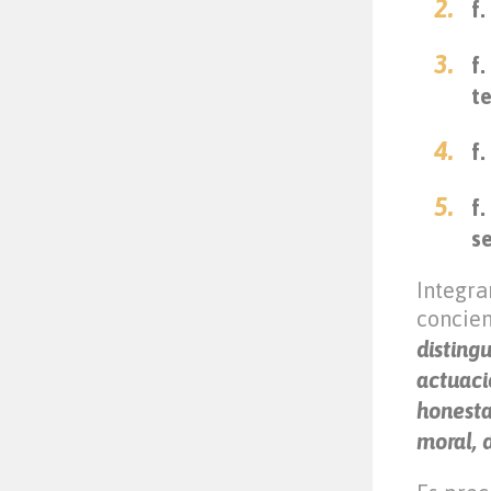
f.
f
te
f.
f.
s
Integra
concien
disting
actuaci
honesta
moral, d