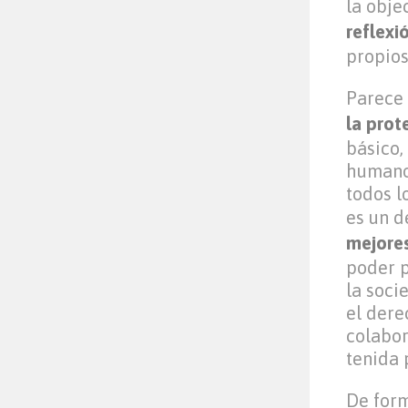
la obje
reflexi
propios
Parece 
la prot
básico,
humanos
todos 
es un 
mejores
poder p
la soci
el dere
colabor
tenida 
De form