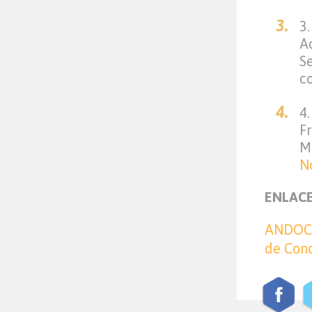
3.
Ac
S
c
4
F
M
N
ENLACE
ANDOC 
de Conc