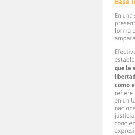
Base l
En una
present
forma e
amparar
Efectiv
establ
que le 
liberta
como en
refiere
en un l
naciona
justicia
concien
expresi