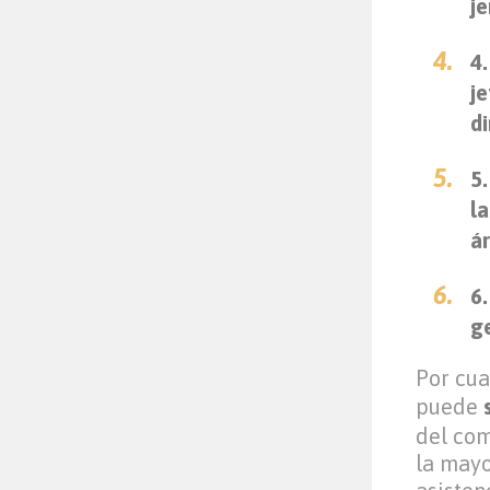
j
4
j
di
5
la
á
6
ge
Por cua
puede
del com
la mayo