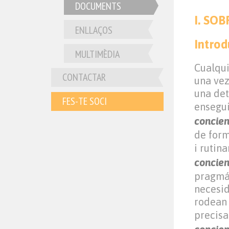
DOCUMENTS
I. SO
ENLLAÇOS
Introd
MULTIMÈDIA
Cualqui
CONTACTAR
una vez
una de
FES-TE SOCI
ensegu
concien
de form
i rutin
concien
pragmát
necesid
rodean 
precisa