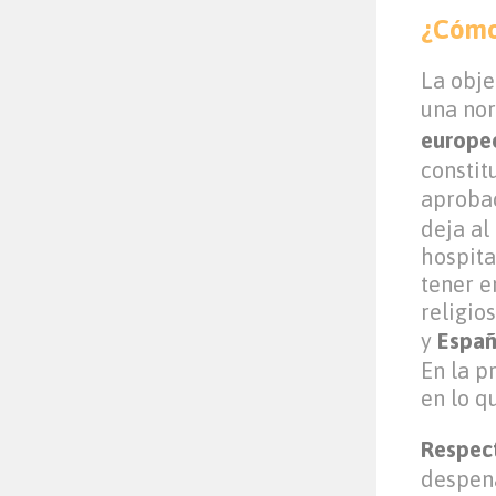
¿Cómo 
La obje
una nor
europe
constit
aproba
deja al
hospita
tener e
religio
y
Espa
En la p
en lo q
Respec
despen