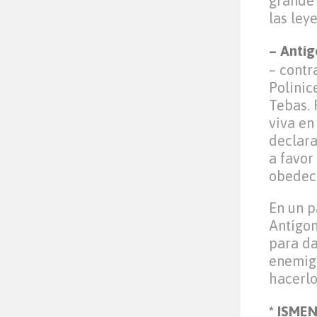
grande 
las leye
– Antí
– contr
Polinic
Tebas. 
viva en
declara
a favor
obedeci
En un p
Antígon
para da
enemigo
hacerlo
* ISMEN