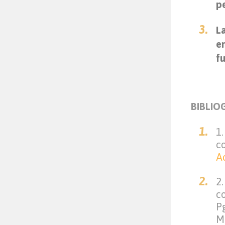
pe
La
e
f
BIBLIO
1
c
A
2
c
P
M