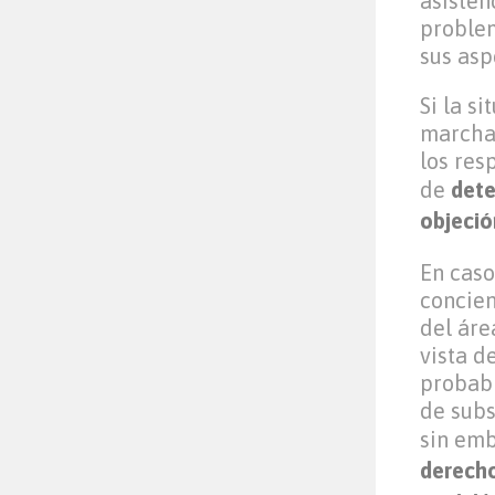
asisten
problem
sus asp
Si la s
marcha
los res
de
dete
objeció
En caso
concien
del áre
vista d
probab
de subs
sin em
derecho