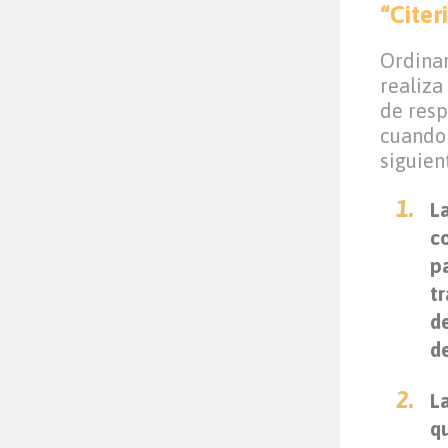
“Citer
Ordinar
realiza
de resp
cuando 
siguien
L
co
p
tr
d
d
L
q