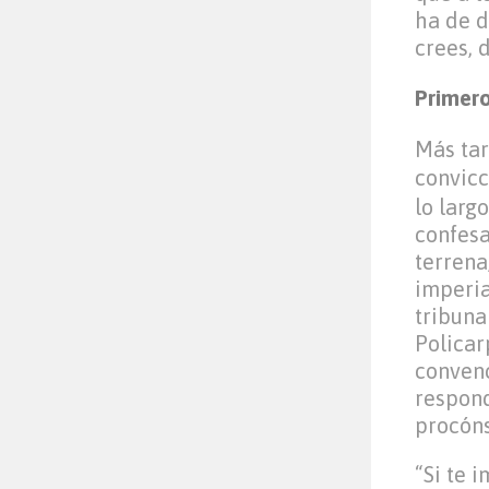
ha de d
crees, 
Primero
Más tar
convic
lo larg
confesa
terrena
imperia
tribuna
Policar
conven
respond
procóns
“Si te 