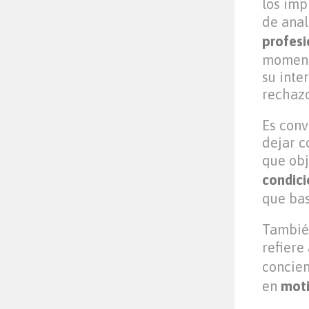
los imp
de anal
profesi
momento
su inte
rechazo
Es conv
dejar c
que obj
condici
que bas
También
refiere
concien
en
mot