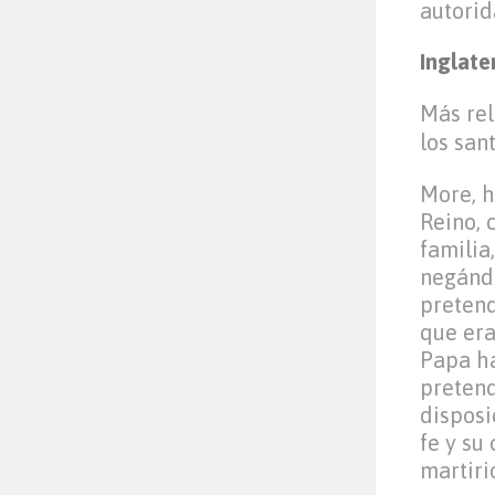
autorid
Inglate
Más rel
los san
More, h
Reino, 
familia
negándo
pretend
que era
Papa ha
pretend
disposi
fe y su
martiri