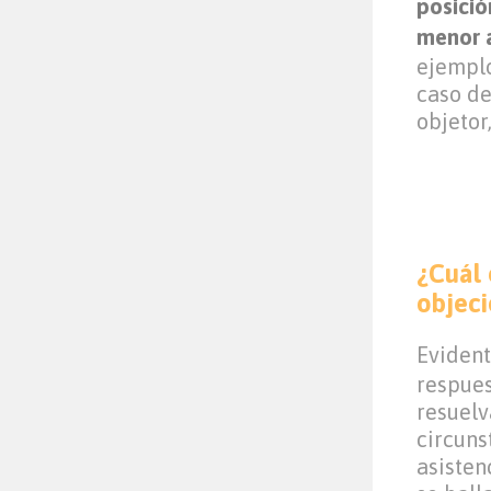
posició
menor a
ejemplo
caso de
objetor
¿Cuál 
objeci
Eviden
respues
resuelv
circuns
asisten