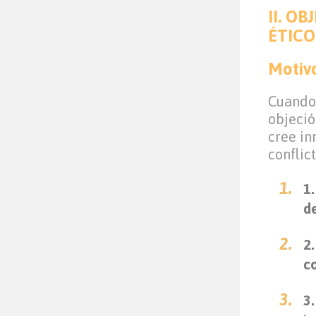
II. O
ÉTICO
Motivo
Cuando 
objeció
cree in
conflict
1
de
2
c
3