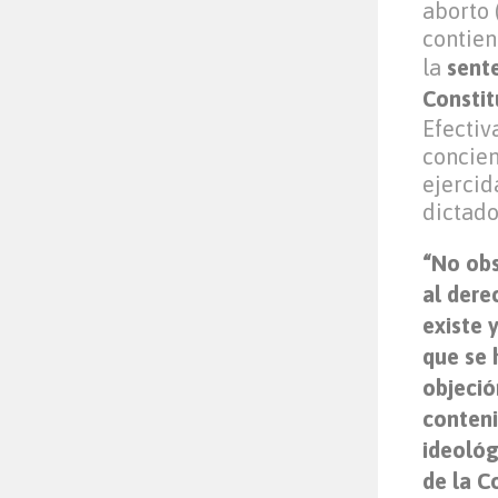
aborto 
contien
la
sent
Constit
Efectiv
concien
ejercid
dictado
“No obs
al dere
existe 
que se 
objeció
conteni
ideológ
de la C