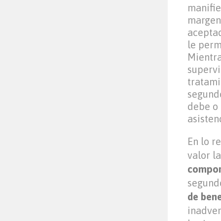
manifie
margen
aceptad
le perm
Mientra
supervi
tratami
segundo
debe o 
asistenc
En lo r
valor l
compor
segund
de bene
inadver