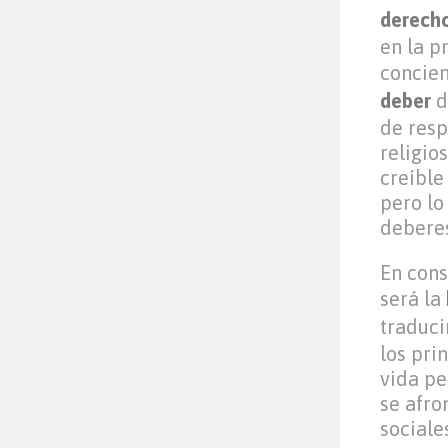
derech
en la p
concien
deber
d
de resp
religio
creíble
pero lo
deberes
En cons
será la
traduci
los pri
vida pe
se afro
sociale