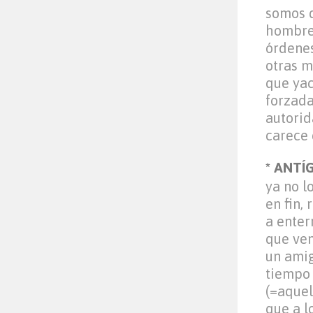
somos d
hombres
órdenes
otras má
que yac
forzada
autorid
carece 
* ANTÍ
ya no l
en fin,
a enter
que ven
un amig
tiempo 
(=aquel
que a l