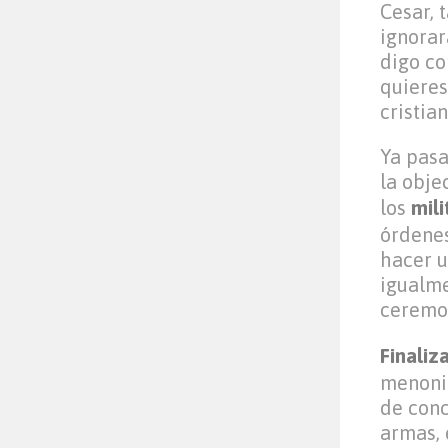
Cesar, 
ignorar
digo co
quieres
cristia
Ya pasa
la obje
los
mili
órdenes
hacer u
igualme
ceremon
Finaliz
menonit
de conc
armas, 