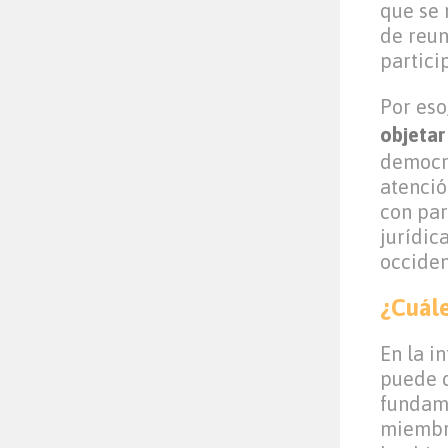
que se 
de reun
partici
Por eso
objetar
democrá
atenció
con par
jurídic
occiden
¿Cuále
En la i
puede d
fundam
miembro