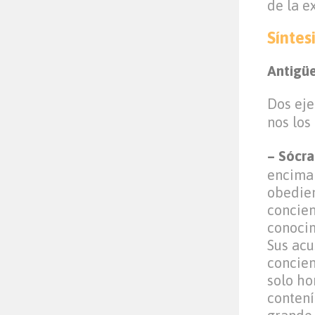
de la e
Síntes
Antigü
Dos eje
nos los
– Sócra
encima 
obedien
concien
conocim
Sus acu
concien
solo ho
contení