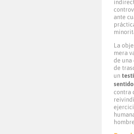
indire
controv
ante cu
práctic
minorit
La obje
mera va
de una 
de tras
un
test
sentido
contra 
reivind
ejercic
humana 
hombre