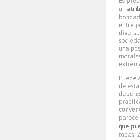
Es prec
un
atri
bondad 
entre p
diversa
socieda
una pos
morales
extrema
Puede a
de esta
debere
práctic
convenc
parece 
que pue
todas l