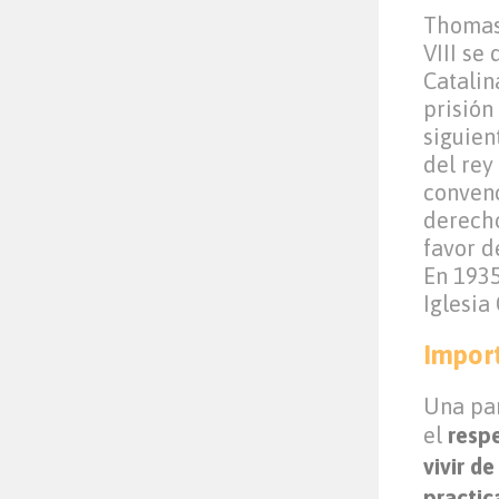
Thomas
VIII se
Catalin
prisión
siguien
del rey
convenc
derecho
favor d
En 1935
Iglesia 
Impor
Una par
el
respe
vivir d
practica