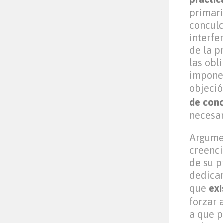
primari
concul
interfe
de la p
las obl
impone
objeció
de conc
necesar
Argumen
creenci
de su p
dedicar
que
exi
forzar 
a que p