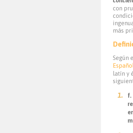
concien
con pru
condici
ingenua
más pri
Defini
Según 
Españo
latín y 
siguien
f
r
e
m