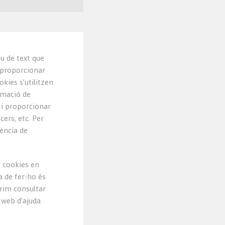
iu de text que
 proporcionar
okies s’utilitzen
rmació de
,
i proporcionar
rcers
,
etc
.
Per
iència de
s cookies en
 de fer-ho és
rim consultar
l web d’ajuda