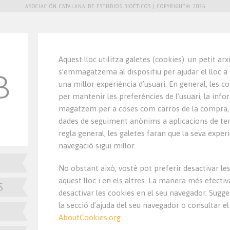
ASOCIACIÓN CATALANA DE ESTUDIOS BIOÉTICOS | COPYRIGHT© 2026
Aquest lloc utilitza galetes
(
cookies
):
un petit arx
s’emmagatzema al dispositiu per ajudar el lloc a
una millor experiència d’usuari
.
En general
,
les co
per mantenir les preferències de l’usuari
,
la info
magatzem per a coses com carros de la compra
dades de seguiment anònims a aplicacions de te
regla general
,
les galetes faran que la seva exper
navegació sigui millor
.
No obstant això
,
vostè pot preferir desactivar le
aquest lloc i en els altres
.
La manera més efectiva
S
desactivar les cookies en el seu navegador
.
Sugge
la secció d’ajuda del seu navegador o consultar e
AboutCookies.org