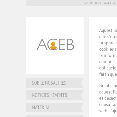
ASSOCIACIÓ CATALANA 
Aquest ll
que s’emm
proporcio
cookies s
la inform
compra, 
aplicacio
faran que
SOBRE NOSALTRES
No obstan
aquest ll
NOTÍCIES I EVENTS
és desact
consultar
MATERIAL
web d’aj