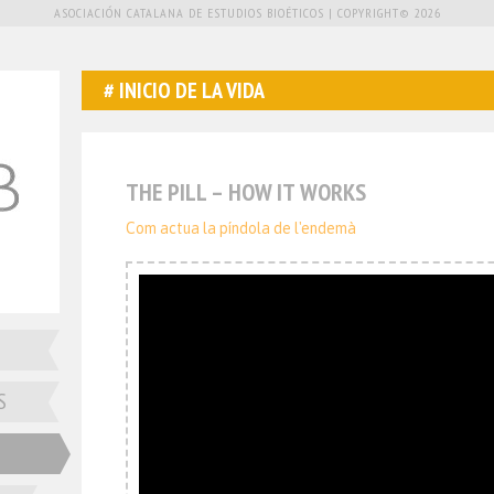
ASOCIACIÓN CATALANA DE ESTUDIOS BIOÉTICOS | COPYRIGHT© 2026
INICIO DE LA VIDA
THE PILL – HOW IT WORKS
Com actua la píndola de l'endemà
S