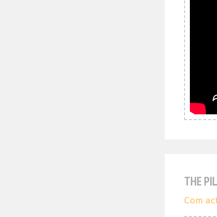
THE PI
Com act