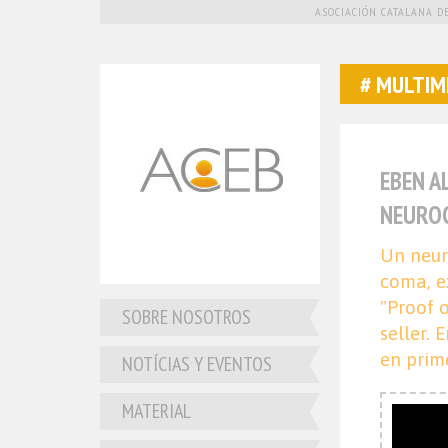
ASOCIACIÓN CATALANA DE
MULTIM
EBEN A
NEUROC
Un neuro
coma, e
"Proof 
SOBRE NOSOTROS
seller. 
en prim
NOTÍCIAS Y EVENTOS
MATERIAL