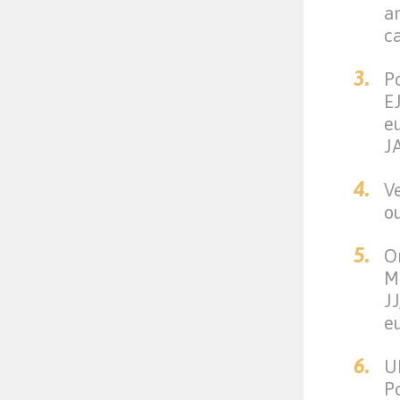
am
c
P
E
eu
J
V
o
O
M
JJ
e
U
P