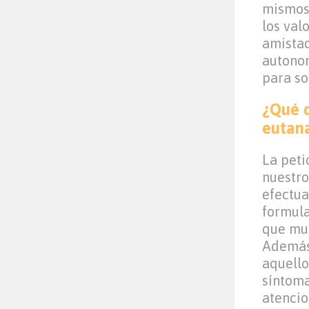
mismos 
los val
amistad
autonom
para so
¿Qué d
eutana
La peti
nuestro
efectua
formula
que muc
Además,
aquello
síntoma
atencio