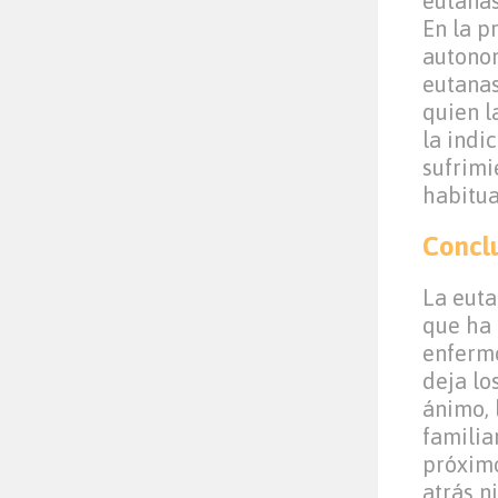
eutanas
En la p
autonom
eutanas
quien l
la indi
sufrimi
habitua
Concl
La euta
que ha 
enfermo
deja lo
ánimo, 
familia
próximo
atrás n