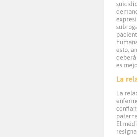
suicidi
demand
expresi
subroga
pacient
humana
esto, a
deberá 
es mejo
La re
La rela
enfermo
confian
paterna
El médi
resigna