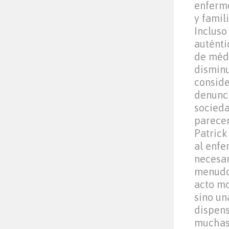
enferm
y famil
Incluso
auténti
de médi
disminu
conside
denunci
socieda
parecen
Patrick
al enfe
necesar
menudo 
acto mo
sino un
dispens
muchas 