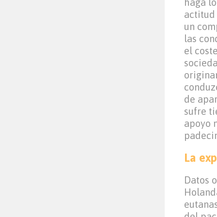
haga lo
actitud
un comp
las con
el cost
socieda
origina
conduzc
de apar
sufre t
apoyo n
padeci
La exp
Datos o
Holanda
eutanas
del pac