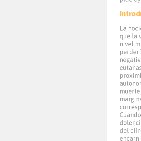
Introd
La noci
que la 
nivel m
perderí
negativ
eutanas
proximi
autonom
muerte 
margina
corresp
Cuando 
dolenci
del clí
encarni