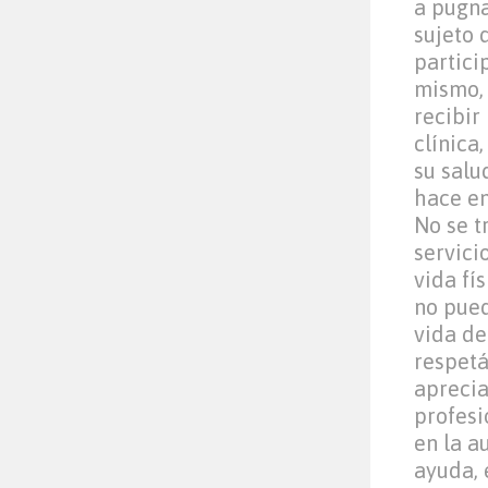
a pugna
sujeto 
partici
mismo,
recibir
clínica
su salu
hace en
No se t
servici
vida fí
no pued
vida de
respetá
apreci
profesi
en la a
ayuda, 