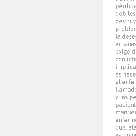
pérdida
débiles
destruy
problem
la dese
eutanas
exige 
con int
implica
es nece
al enfe
llamado
y las p
pacient
mantien
enfermo
que, al
ya no p