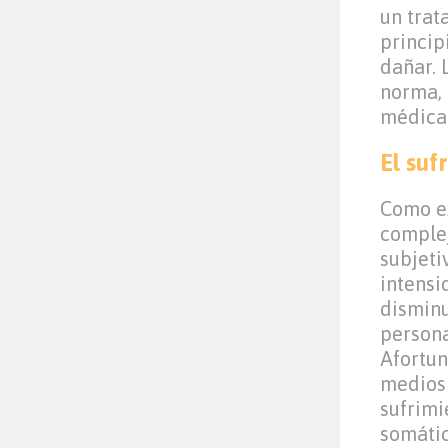
un trat
princip
dañar. 
norma, 
médica 
El suf
Como e
complej
subjeti
intensi
disminu
persona
Afortun
medios 
sufrimi
somátic