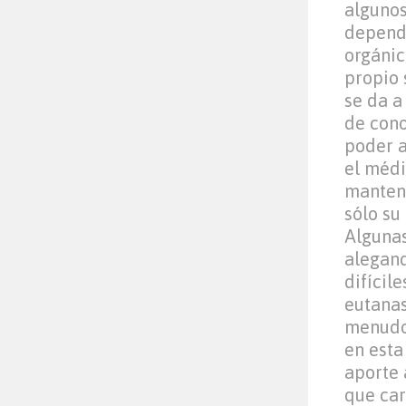
algunos
depend
orgánic
propio 
se da a
de cono
poder a
el méd
manteng
sólo su
Algunas
alegand
difícil
eutanas
menudo 
en esta
aporte 
que car