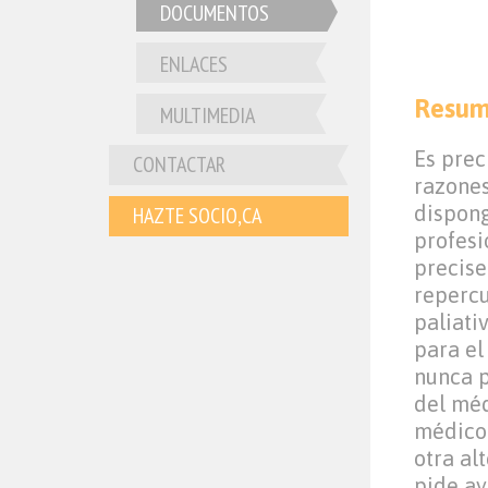
DOCUMENTOS
ENLACES
Resu
MULTIMEDIA
Es prec
CONTACTAR
razones
dispong
HAZTE SOCIO,CA
profesi
precise
repercu
paliati
para el
nunca p
del méd
médico
otra al
pide ay