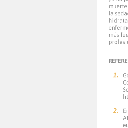
muerte 
la seda
hidrata
enfermo
más fue
profesi
REFERE
G
C
S
h
E
At
e