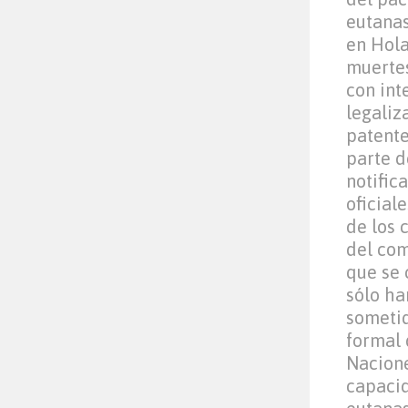
eutanas
en Hola
muertes
con int
legaliz
patente
parte d
notific
oficial
de los c
del com
que se 
sólo ha
sometid
formal
Nacione
capacid