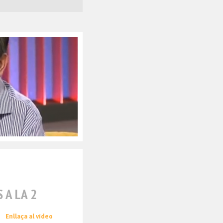
 A LA 2
Enllaça al vídeo