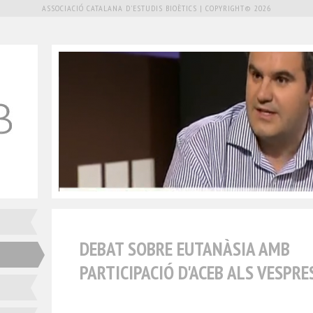
ASSOCIACIÓ CATALANA D'ESTUDIS BIOÈTICS | COPYRIGHT© 2026
DEBAT SOBRE EUTANÀSIA AMB
PARTICIPACIÓ D'ACEB ALS VESPRES