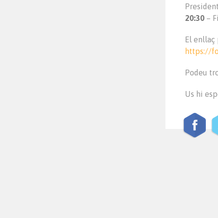
Presiden
20:30
– F
El enllaç 
https://
Podeu tr
Us hi es