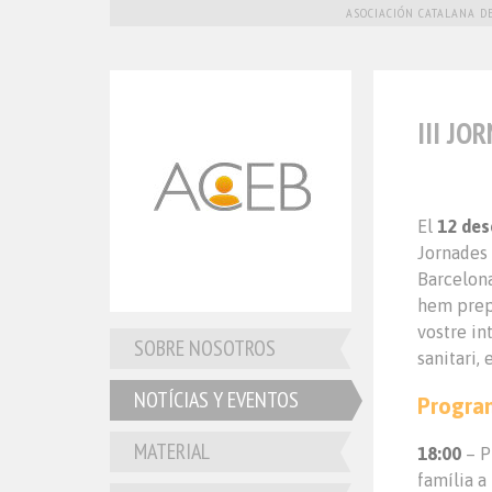
ASOCIACIÓN CATALANA DE
III JO
El
12 de
Jornades
Barcelona
hem prep
vostre in
SOBRE NOSOTROS
sanitari,
NOTÍCIAS Y EVENTOS
Progra
MATERIAL
18:00
– P
família a