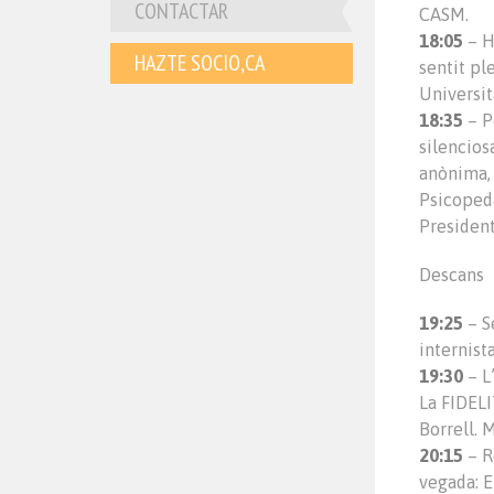
CONTACTAR
CASM.
18:05
– H
HAZTE SOCIO,CA
sentit pl
Universit
18:35
– P
silencios
anònima, 
Psicopeda
President
Descans
19:25
– S
internist
19:30
– L
La FIDELI
Borrell. 
20:15
– R
vegada: 