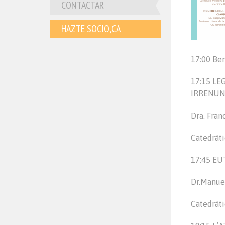
CONTACTAR
HAZTE SOCIO,CA
17:00 Be
17:15
LE
IRRENUN
Dra. Fran
Catedràti
17:45
EU
Dr.Manue
Catedràt