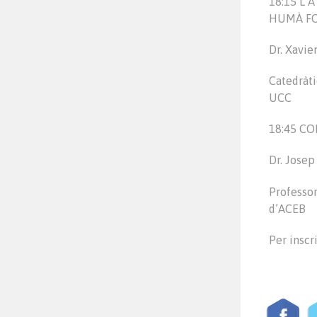
18:15
L’
HUMÀ F
Dr. Xavie
Catedràti
UCC
18:45
CO
Dr. Josep
Professo
d’ACEB
Per inscr